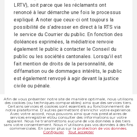
LRTV), soit parce que les réclamants ont
renoncé à leur démarche une fois le processus
expliqué. A noter que ceux-ci ont toujours la
possibilité de s’adresser en direct à la RTS via
le service du Courrier du public. En fonction des
doléances exprimées, la médiatrice renvoie
également le public à contacter le Conseil du
public ou les sociétés cantonales. Lorsqu’il est
fait mention de droits de la personnalité, de
diffamation ou de dommages intérêts, le public
est également renvoyé à agir devant la justice
civile ou pénale.
En 2025, l’Organe de médiation a reçu 54
Afin de vous présenter notre site de manière optimale, nous utilisons
des cookies (ou techniques comparables) ainsi que des services tiers.
nouvelles réclamations (qui visaient 61
Certains services et cookies sont essentiels au fonctionnement de
notre plateforme. D’autres permettent d’enrichir votre expérience.
émissions auxquelles il faut ajouter les
Avec votre accord, nous pouvons ainsi que nos prestataires de
services enregistrer et/ou consulter des informations sur votre
émissions comprises dans l’ensemble des
appareil. Nous ne transmettons aucune de vos données à des tiers
sans votre consentement. Nous n’utilisons pas vos données à des fins
programmes visés par 5 des réclamations), soit
commerciales. En savoir plus sur la
protection de vos données
.
Configurer
Tout accepter
6 de plus qu’en 2024. A noter qu’une des