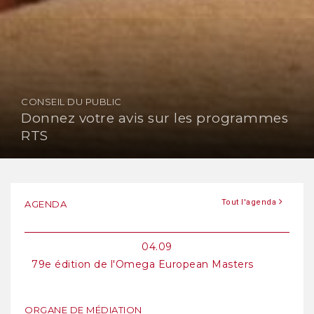
CONSEIL DU PUBLIC
Donnez votre avis sur les programmes
RTS
Tout l'agenda
AGENDA
04.09
79e édition de l'Omega European Masters
ORGANE DE MÉDIATION