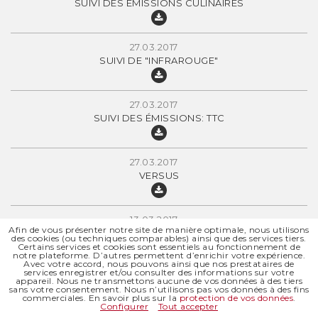
SUIVI DES ÉMISSIONS CULINAIRES
27.03.2017
SUIVI DE "INFRAROUGE"
27.03.2017
SUIVI DES ÉMISSIONS: TTC
27.03.2017
VERSUS
13.03.2017
Afin de vous présenter notre site de manière optimale, nous utilisons
MAGNÉTIQUE
des cookies (ou techniques comparables) ainsi que des services tiers.
Certains services et cookies sont essentiels au fonctionnement de
notre plateforme. D’autres permettent d’enrichir votre expérience.
Avec votre accord, nous pouvons ainsi que nos prestataires de
services enregistrer et/ou consulter des informations sur votre
13.03.2017
appareil. Nous ne transmettons aucune de vos données à des tiers
sans votre consentement. Nous n’utilisons pas vos données à des fins
JOURNAL DE 12H30 (RADIO)
commerciales. En savoir plus sur la
protection de vos données
.
Configurer
Tout accepter