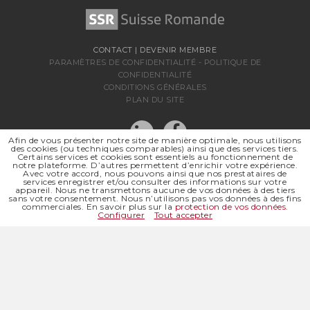
CONTACT
|
DEVENIR MEMBRE
PARAMÈTRES DE CONFIDENTIALITÉ
-
POLITIQUE DE
CONFIDENTIALITÉ
CONDITIONS GÉNÉRALES
PLAN DU SITE
Afin de vous présenter notre site de manière optimale, nous utilisons
des cookies (ou techniques comparables) ainsi que des services tiers.
Certains services et cookies sont essentiels au fonctionnement de
notre plateforme. D’autres permettent d’enrichir votre expérience.
Avec votre accord, nous pouvons ainsi que nos prestataires de
services enregistrer et/ou consulter des informations sur votre
appareil. Nous ne transmettons aucune de vos données à des tiers
sans votre consentement. Nous n’utilisons pas vos données à des fins
SSR SUISSE ROMANDE
commerciales. En savoir plus sur la
protection de vos données
.
SOCIÉTÉ RÉGIONALE DE
Configurer
Tout accepter
© 2026 SSR SUISSE ROMANDE
TOUS DROITS RÉSERVÉS
SITE INTERNET |
ABOUT BLANK DESIGN OFFICE