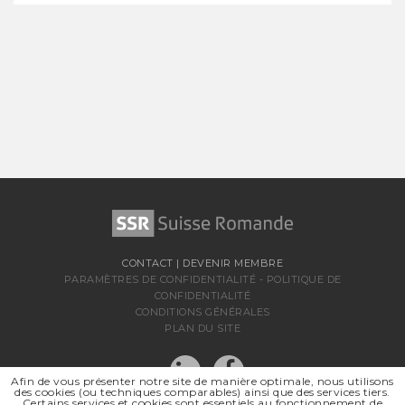
CONTACT
|
DEVENIR MEMBRE
PARAMÈTRES DE CONFIDENTIALITÉ
-
POLITIQUE DE
CONFIDENTIALITÉ
CONDITIONS GÉNÉRALES
PLAN DU SITE
Afin de vous présenter notre site de manière optimale, nous utilisons
des cookies (ou techniques comparables) ainsi que des services tiers.
Certains services et cookies sont essentiels au fonctionnement de