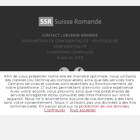
CONTACT
|
DEVENIR MEMBRE
PARAMÈTRES DE CONFIDENTIALITÉ
-
POLITIQUE DE
CONFIDENTIALITÉ
CONDITIONS GÉNÉRALES
PLAN DU SITE
Afin de vous présenter notre site de manière optimale, nous utilisons
des cookies (ou techniques comparables) ainsi que des services tiers.
Certains services et cookies sont essentiels au fonctionnement de
notre plateforme. D’autres permettent d’enrichir votre expérience.
Avec votre accord, nous pouvons ainsi que nos prestataires de
services enregistrer et/ou consulter des informations sur votre
appareil. Nous ne transmettons aucune de vos données à des tiers
sans votre consentement. Nous n’utilisons pas vos données à des fins
SSR SUISSE ROMANDE
commerciales. En savoir plus sur la
protection de vos données
.
SOCIÉTÉ RÉGIONALE DE
Configurer
Tout accepter
© 2026 SSR SUISSE ROMANDE
TOUS DROITS RÉSERVÉS