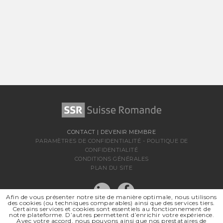
CONTACT
|
DEVENIR MEMBRE
PARAMÈTRES DE CONFIDENTIALITÉ
-
POLITIQUE DE
CONFIDENTIALITÉ
CONDITIONS GÉNÉRALES
PLAN DU SITE
Afin de vous présenter notre site de manière optimale, nous utilisons
des cookies (ou techniques comparables) ainsi que des services tiers.
Certains services et cookies sont essentiels au fonctionnement de
notre plateforme. D’autres permettent d’enrichir votre expérience.
Avec votre accord, nous pouvons ainsi que nos prestataires de