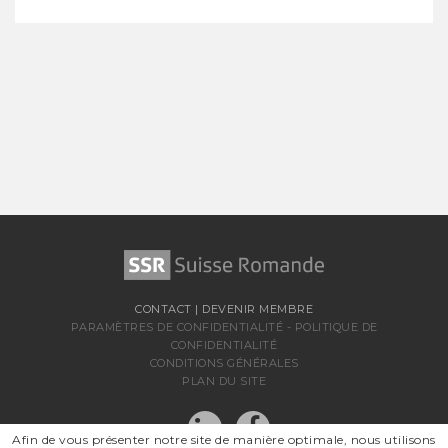
CONTACT
|
DEVENIR MEMBRE
PARAMÈTRES DE CONFIDENTIALITÉ
-
POLITIQUE DE
CONFIDENTIALITÉ
CONDITIONS GÉNÉRALES
PLAN DU SITE
Afin de vous présenter notre site de manière optimale, nous utilisons