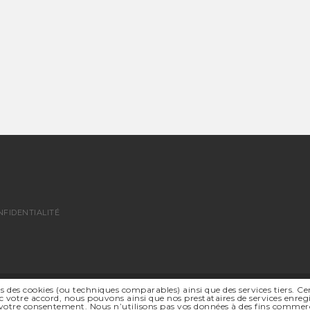
NFIDENTIALITÉ
s des cookies (ou techniques comparables) ainsi que des services tiers. Ce
© 2026 SSR SUISSE ROMANDE - TOUS DROITS RÉSERVÉS
 votre accord, nous pouvons ainsi que nos prestataires de services enregi
SITE INTERNET |
ABOUT BLANK DESIGN OFFICE
votre consentement. Nous n’utilisons pas vos données à des fins commerci