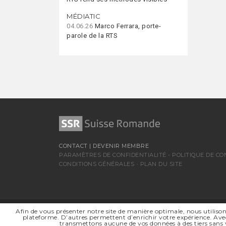
MÉDIATIC
04.06.26
Marco Ferrara, porte-
parole de la RTS
CONTACT
|
DEVENIR MEMBRE
PARAMÈTRES DE CONFIDENTIALITÉ
-
POLITIQUE DE CO
CONDITIONS GÉNÉRALES
-
PLAN DU SITE
Afin de vous présenter notre site de manière optimale, nous utilison
SSR SUISSE ROMANDE
plateforme. D’autres permettent d’enrichir votre expérience. Avec
SOCIÉTÉ RÉGIONALE DE
transmettons aucune de vos données à des tiers sans 