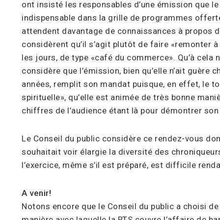
ont insisté les responsables d’une émission que le
indispensable dans la grille de programmes offerte 
attendent davantage de connaissances à propos des
considèrent qu’il s’agit plutôt de faire «remonter 
les jours, de type «café du commerce». Qu’à cela ne
considère que l’émission, bien qu’elle n’ait guère
années, remplit son mandat puisque, en effet, le ton
spirituelle», qu’elle est animée de très bonne manièr
chiffres de l’audience étant là pour démontrer son
Le Conseil du public considère ce rendez-vous dom
souhaitait voir élargie la diversité des chroniqueu
l’exercice, même s’il est préparé, est difficile rend
A venir!
Notons encore que le Conseil du public a choisi de 
manière avec laquelle la RTS couvre l’affaire de ha