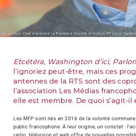
se Jolidon: Chef d'antenne La Première Société et Culture *** Local Caption *
Etcétéra
,
Washington d’ici
,
Parlon
l’ignoriez peut-être, mais ces pro
antennes de la RTS sont des copr
l’association Les Médias francoph
elle est membre. De quoi s’agit-i
Les MFP sont nés en 2016 de la volonté commune 
public francophone. À leur origine, un constat : l’
radio, télévision et web offre de nouvelles possibil