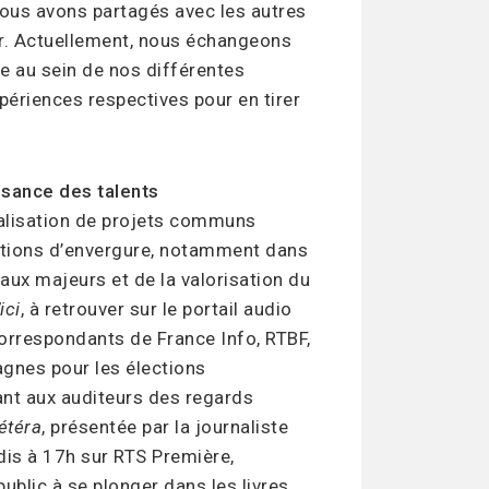
nous avons partagés avec les autres
ur. Actuellement, nous échangeons
lle au sein de nos différentes
périences respectives pour en tirer
sance des talents
réalisation de projets communs
ductions d’envergure, notamment dans
aux majeurs et de la valorisation du
ici
, à retrouver sur le portail audio
correspondants de France Info, RTBF,
gnes pour les élections
ant aux auditeurs des regards
étéra
, présentée par la journaliste
dis à 17h sur RTS Première,
 public à se plonger dans les livres