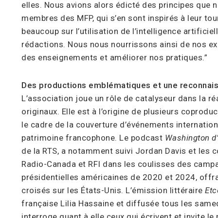
elles. Nous avions alors édicté des principes que 
membres des MFP, qui s’en sont inspirés à leur to
beaucoup sur l’utilisation de l’intelligence artificie
rédactions. Nous nous nourrissons ainsi de nos ex
des enseignements et améliorer nos pratiques.”
Des productions emblématiques et une reconnais
L’association joue un rôle de catalyseur dans la 
originaux. Elle est à l’origine de plusieurs copro
le cadre de la couverture d’événements internation
patrimoine francophone. Le podcast
Washington d’
de la RTS, a notamment suivi Jordan Davis et les 
Radio-Canada et RFI dans les coulisses des campa
présidentielles américaines de 2020 et 2024, offr
croisés sur les États-Unis. L’émission littéraire
Etc
française Lilia Hassaine et diffusée tous les same
interroge quant à elle ceux qui écrivent et invite le