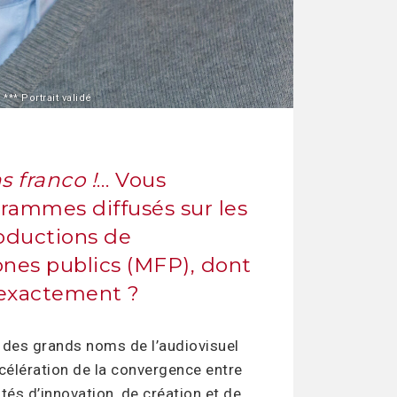
** Portrait validé
s franco !
… Vous
grammes diffusés sur les
oductions de
ones publics (MFP), dont
l exactement ?
des grands noms de l’audiovisuel
accélération de la convergence entre
ités d’innovation, de création et de