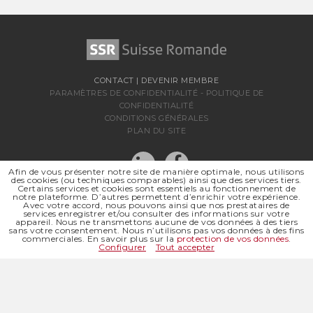
CONTACT
|
DEVENIR MEMBRE
PARAMÈTRES DE CONFIDENTIALITÉ
-
POLITIQUE DE
CONFIDENTIALITÉ
CONDITIONS GÉNÉRALES
PLAN DU SITE
Afin de vous présenter notre site de manière optimale, nous utilisons
des cookies (ou techniques comparables) ainsi que des services tiers.
Certains services et cookies sont essentiels au fonctionnement de
notre plateforme. D’autres permettent d’enrichir votre expérience.
Avec votre accord, nous pouvons ainsi que nos prestataires de
services enregistrer et/ou consulter des informations sur votre
appareil. Nous ne transmettons aucune de vos données à des tiers
sans votre consentement. Nous n’utilisons pas vos données à des fins
SSR SUISSE ROMANDE
commerciales. En savoir plus sur la
protection de vos données
.
SOCIÉTÉ RÉGIONALE DE
Configurer
Tout accepter
© 2026 SSR SUISSE ROMANDE