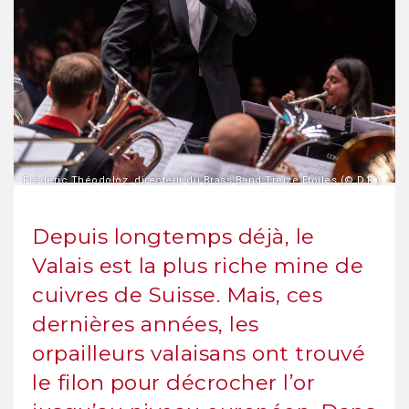
Frédéric Théodoloz, directeur du Brass Band Treize Etoiles (© D.R.)
Depuis longtemps déjà, le
Valais est la plus riche mine de
cuivres de Suisse. Mais, ces
dernières années, les
orpailleurs valaisans ont trouvé
le filon pour décrocher l’or