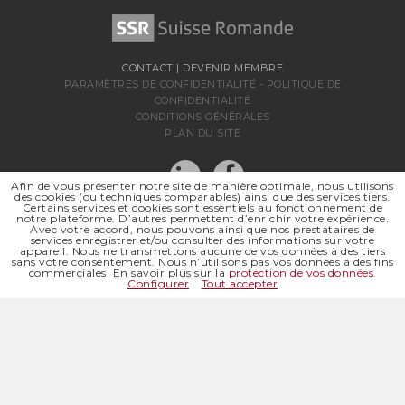
CONTACT
|
DEVENIR MEMBRE
PARAMÈTRES DE CONFIDENTIALITÉ
-
POLITIQUE DE
CONFIDENTIALITÉ
CONDITIONS GÉNÉRALES
PLAN DU SITE
Afin de vous présenter notre site de manière optimale, nous utilisons
des cookies (ou techniques comparables) ainsi que des services tiers.
Certains services et cookies sont essentiels au fonctionnement de
notre plateforme. D’autres permettent d’enrichir votre expérience.
Avec votre accord, nous pouvons ainsi que nos prestataires de
services enregistrer et/ou consulter des informations sur votre
appareil. Nous ne transmettons aucune de vos données à des tiers
sans votre consentement. Nous n’utilisons pas vos données à des fins
SSR SUISSE ROMANDE
commerciales. En savoir plus sur la
protection de vos données
.
SOCIÉTÉ RÉGIONALE DE
Configurer
Tout accepter
© 2026 SSR SUISSE ROMANDE
TOUS DROITS RÉSERVÉS
SITE INTERNET |
ABOUT BLANK DESIGN OFFICE