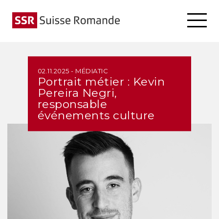
02.11.2025 - MÉDIATIC
Portrait métier : Kevin
Pereira Negri,
responsable
événements culture