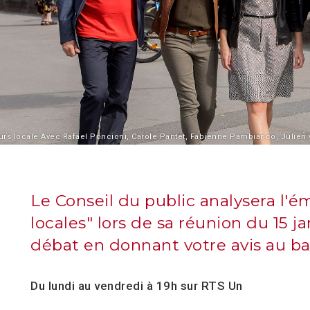
urs locale Avec Rafael Poncioni, Carole Pantet, Fabienne Pambianco, Julien
Le Conseil du public analysera l'é
locales" lors de sa réunion du 15 ja
débat en donnant votre avis au ba
Du lundi au vendredi à 19h sur RTS Un