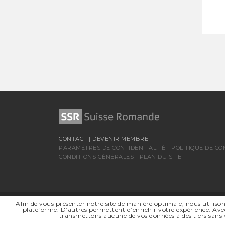
CONTACT
|
DEVENIR MEMBRE
PARAMÈTRES DE CONFIDENTIALITÉ
-
POLITIQUE DE CO
CONDITIONS GÉNÉRALES
-
PLAN DU SITE
Afin de vous présenter notre site de manière optimale, nous utilison
SSR SUISSE ROMANDE
plateforme. D’autres permettent d’enrichir votre expérience. Avec
SOCIÉTÉ RÉGIONALE DE
transmettons aucune de vos données à des tiers sans 