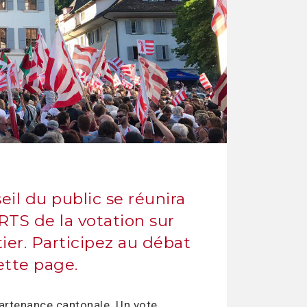
il du public se réunira
 RTS de la votation sur
er. Participez au débat
ette page.
artenance cantonale. Un vote