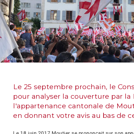
/Pascal Bourquin
Le 25 septembre prochain, le Conse
pour analyser la couverture par la
l'appartenance cantonale de Mouti
en donnant votre avis au bas de c
Le 18 juin 2017 Moutier se prononçait sur son app