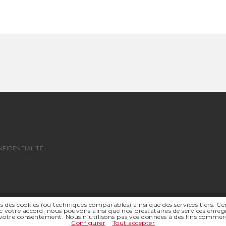
NFIDENTIALITÉ
s des cookies (ou techniques comparables) ainsi que des services tiers. Ce
© 2026 SSR SUISSE ROMANDE - TOUS DROITS RÉSERVÉS
 votre accord, nous pouvons ainsi que nos prestataires de services enregi
SITE INTERNET |
ABOUT BLANK DESIGN OFFICE
votre consentement. Nous n’utilisons pas vos données à des fins commerci
Configurer
Tout accepter