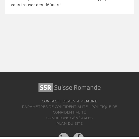
vous trouver des défauts !
CONTACT
|
DEVENIR MEMBRE
PARAMÈTRES DE CONFIDENTIALITÉ
-
POLITIQUE DE
CONFIDENTIALITÉ
CONDITIONS GÉNÉRALES
PLAN DU SITE