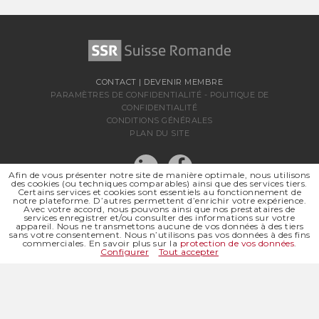
CONTACT
|
DEVENIR MEMBRE
PARAMÈTRES DE CONFIDENTIALITÉ
-
POLITIQUE DE
CONFIDENTIALITÉ
CONDITIONS GÉNÉRALES
PLAN DU SITE
Afin de vous présenter notre site de manière optimale, nous utilisons
des cookies (ou techniques comparables) ainsi que des services tiers.
Certains services et cookies sont essentiels au fonctionnement de
notre plateforme. D’autres permettent d’enrichir votre expérience.
Avec votre accord, nous pouvons ainsi que nos prestataires de
services enregistrer et/ou consulter des informations sur votre
appareil. Nous ne transmettons aucune de vos données à des tiers
sans votre consentement. Nous n’utilisons pas vos données à des fins
SSR SUISSE ROMANDE
commerciales. En savoir plus sur la
protection de vos données
.
SOCIÉTÉ RÉGIONALE DE
Configurer
Tout accepter
© 2026 SSR SUISSE ROMANDE