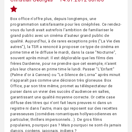
Box office n'offre plus, depuis longtemps, une
programmation satisfaisante pour les cinéphiles. Ce rendez-
vous du lundi avait autrefois l'ambition de familiariser le
grand public avec un cinéma d'auteur grand public de
qualité. Aujourd'hui, à de rares exceptions près ("La Vie des
autres"), la TSR a renoncé à proposer ce type de cinéma en
prime time et le diffuse le mardi, dans la case "Nocturne",
souvent après minuit. Il est déplorable que les films des
frères Dardenne, pour ne prendre que cet exemple, n'aient
plus leur chance en prime time le lundi. Passer "L'Enfant"
(Palme d'or à Cannes) ou "Le Silence de Lorna" après minuit
n'apparaît pas comme une décision très glorieuse. Box
Office, par son titre même, promet au téléspectateur de
puiser dans un vivier des succès d'audience en salles,
garantissant une qualité moyenne correcte. Or cette case
diffuse des titres qui n'ont fait leurs preuves ni dans un
registre ni dans l'autre, mais qui reposent sur des recettes
paresseuses (comédies romantiques hollywoodiennes en
particulier, thrillers impersonnels...). De gros films
populaires, pourquoi pas ? Mais pourquoi ne sont-ils jamais
danois, coréens, japonais, indiens ?