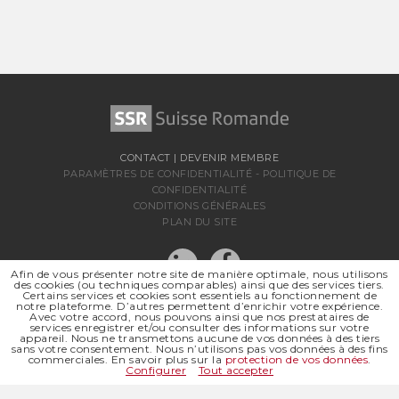
CONTACT
|
DEVENIR MEMBRE
PARAMÈTRES DE CONFIDENTIALITÉ
-
POLITIQUE DE
CONFIDENTIALITÉ
CONDITIONS GÉNÉRALES
PLAN DU SITE
Afin de vous présenter notre site de manière optimale, nous utilisons
des cookies (ou techniques comparables) ainsi que des services tiers.
Certains services et cookies sont essentiels au fonctionnement de
notre plateforme. D’autres permettent d’enrichir votre expérience.
Avec votre accord, nous pouvons ainsi que nos prestataires de
services enregistrer et/ou consulter des informations sur votre
appareil. Nous ne transmettons aucune de vos données à des tiers
sans votre consentement. Nous n’utilisons pas vos données à des fins
SSR SUISSE ROMANDE
commerciales. En savoir plus sur la
protection de vos données
.
SOCIÉTÉ RÉGIONALE DE
Configurer
Tout accepter