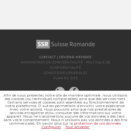
CONTACT
|
DEVENIR MEMBRE
PARAMÈTRES DE CONFIDENTIALITÉ
-
POLITIQUE DE
CONFIDENTIALITÉ
CONDITIONS GÉNÉRALES
PLAN DU SITE
Afin de vous présenter notre site de manière optimale, nous utilisons
des cookies (ou techniques comparables) ainsi que des services tiers.
Certains services et cookies sont essentiels au fonctionnement de
notre plateforme. D’autres permettent d’enrichir votre expérience.
Avec votre accord, nous pouvons ainsi que nos prestataires de
services enregistrer et/ou consulter des informations sur votre
appareil. Nous ne transmettons aucune de vos données à des tiers
sans votre consentement. Nous n’utilisons pas vos données à des fins
SSR SUISSE ROMANDE
commerciales. En savoir plus sur la
protection de vos données
.
SOCIÉTÉ RÉGIONALE DE
Configurer
Tout accepter