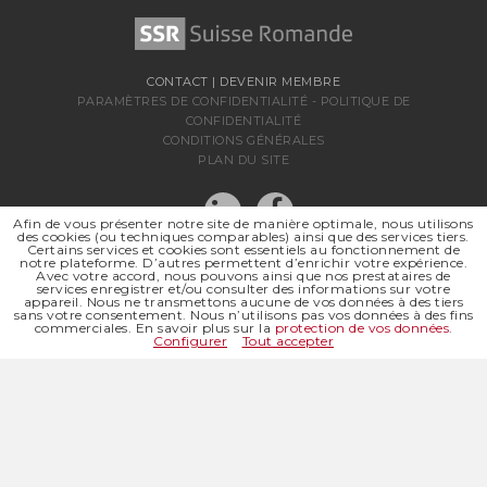
CONTACT
|
DEVENIR MEMBRE
PARAMÈTRES DE CONFIDENTIALITÉ
-
POLITIQUE DE
CONFIDENTIALITÉ
CONDITIONS GÉNÉRALES
PLAN DU SITE
Afin de vous présenter notre site de manière optimale, nous utilisons
des cookies (ou techniques comparables) ainsi que des services tiers.
Certains services et cookies sont essentiels au fonctionnement de
notre plateforme. D’autres permettent d’enrichir votre expérience.
Avec votre accord, nous pouvons ainsi que nos prestataires de
services enregistrer et/ou consulter des informations sur votre
appareil. Nous ne transmettons aucune de vos données à des tiers
sans votre consentement. Nous n’utilisons pas vos données à des fins
SSR SUISSE ROMANDE
commerciales. En savoir plus sur la
protection de vos données
.
SOCIÉTÉ RÉGIONALE DE
Configurer
Tout accepter
© 2026 SSR SUISSE ROMANDE
TOUS DROITS RÉSERVÉS
SITE INTERNET |
ABOUT BLANK DESIGN OFFICE