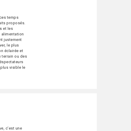
 ces temps
uits proposés.
s et les
 alimentation
nt justement
er, le plus
n éclairée et
 terrain ou des
léspectateurs
lus visible le
ve, c’est une