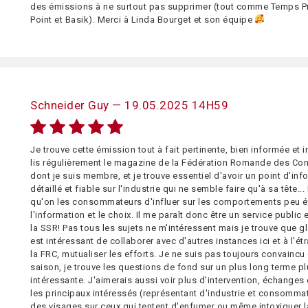
des émissions à ne surtout pas supprimer (tout comme Temps Pr
Point et Basik). Merci à Linda Bourget et son équipe
Schneider Guy — 19.05.2025 14H59
Je trouve cette émission tout à fait pertinente, bien informée et 
lis régulièrement le magazine de la Fédération Romande des C
dont je suis membre, et je trouve essentiel d'avoir un point d'inf
détaillé et fiable sur l'industrie qui ne semble faire qu'à sa tête.
qu'on les consommateurs d'influer sur les comportements peu é
l'information et le choix. Il me paraît donc être un service public 
la SSR! Pas tous les sujets ne m'intéressent mais je trouve que g
est intéressant de collaborer avec d'autres instances ici et à l'
la FRC, mutualiser les efforts. Je ne suis pas toujours convaincu
saison, je trouve les questions de fond sur un plus long terme p
intéressante. J'aimerais aussi voir plus d'intervention, échange
les principaux intéressés (représentant d'industrie et consommat
des visages sur ceux qui tentent d'enfumer ou même intoxiquer l