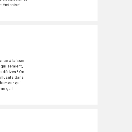
te émission!
ance à laisser
qui seraient,
s dérives ! On
olluants dans
'humour qui
me ça !