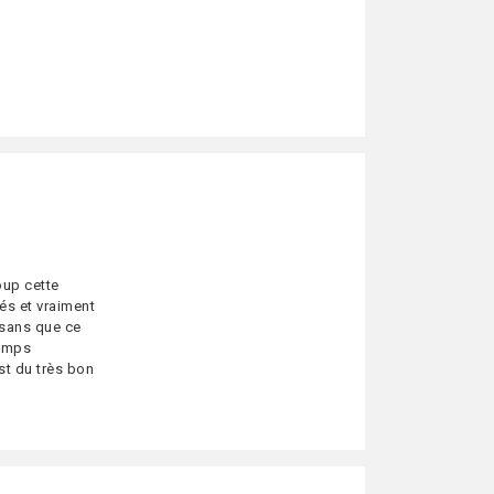
oup cette
ués et vraiment
 sans que ce
temps
st du très bon