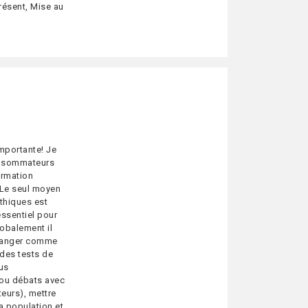
ésent, Mise au
importante! Je
onsommateurs
ormation
.. Le seul moyen
thiques est
essentiel pour
lobalement il
étranger comme
 des tests de
lus
s ou débats avec
eurs), mettre
a population et