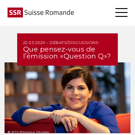
22.03.2020 – DÉBATS/DISCUSSIONS
Que pensez-vous de
l’émission «Question Q»?
© RTS/Philippe Christin