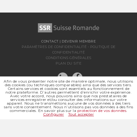
CONTACT
|
DEVENIR MEMBRE
PARAMÈTRES DE CONFIDENTIALITÉ
-
POLITIQUE DE
CONFIDENTIALITÉ
CONDITIONS GÉNÉRALES
PLAN DU SITE
Afin de vous présenter notre site de manière optimale, nous utilisons
des cookies (ou techniques comparables) ainsi que des services tiers.
Certains services et cookies sont essentiels au fonctionnement de
notre plateforme. D’autres permettent d’enrichir votre expérience.
Avec votre accord, nous pouvons ainsi que nos prestataires de
services enregistrer et/ou consulter des informations sur votre
appareil. Nous ne transmettons aucune de vos données à des tiers
sans votre consentement. Nous n’utilisons pas vos données à des fins
SSR SUISSE ROMANDE
commerciales. En savoir plus sur la
protection de vos données
.
SOCIÉTÉ RÉGIONALE DE
Configurer
Tout accepter