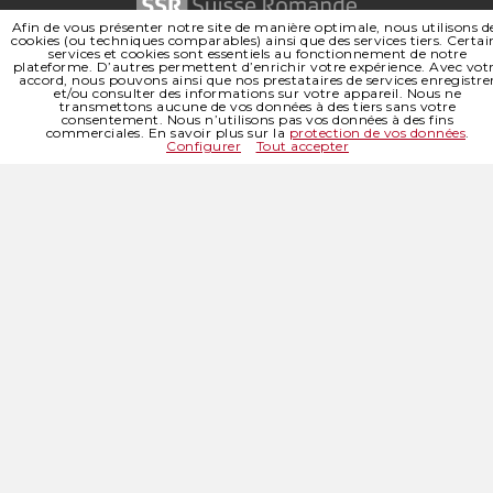
Afin de vous présenter notre site de manière optimale, nous utilisons d
cookies (ou techniques comparables) ainsi que des services tiers. Certai
services et cookies sont essentiels au fonctionnement de notre
CONTACT
|
DEVENIR MEMBRE
plateforme. D’autres permettent d’enrichir votre expérience. Avec vot
PARAMÈTRES DE CONFIDENTIALITÉ
-
POLITIQUE DE CONFIDENTIALITÉ
accord, nous pouvons ainsi que nos prestataires de services enregistre
et/ou consulter des informations sur votre appareil. Nous ne
CONDITIONS GÉNÉRALES
transmettons aucune de vos données à des tiers sans votre
-
PLAN DU SITE
consentement. Nous n’utilisons pas vos données à des fins
commerciales. En savoir plus sur la
protection de vos données
.
Configurer
Tout accepter
Paramètres de confidentialité
Techniquement nécessaire
Afin de pouvoir garantir les fonctions de base de notre site
SSR SUISSE ROMANDE
web, nous devons analyser certaines interactions et certains
SOCIÉTÉ RÉGIONALE DE
réglages de nos utilisateurs, les enregistrer sur l’appareil
© 2026 SSR SUISSE ROMANDE - TOUS DROITS RÉSERVÉS
SITE INTERNET |
ABOUT BLANK DESIGN OFFICE
concerné et/ou les récupérer. Il s’agit par exemple des
réglages de la langue ou des informations liés à votre
compte.
© 2026 SSR SUISSE ROMANDE
-
TOUS DROITS RÉSERVÉS
SITE INTERNET |
ABOUT BLANK DESIGN OFFICE
Mesure d’audience
Les cookies Google Analytics récupèrent les données liées