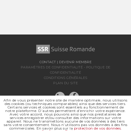
CONTACT
|
DEVENIR MEMBRE
PARAMÈTRES DE CONFIDENTIALITÉ
-
POLITIQUE DE
CONFIDENTIALITÉ
CONDITIONS GÉNÉRALES
PLAN DU SITE
Afin de vous présenter notre site de manière optimale, nous utilisons
des cookies (ou techniques comparables) ainsi que des services tiers.
Certains services et cookies sont essentiels au fonctionnement de
notre plateforme. D’autres permettent d’enrichir votre expérience.
Avec votre accord, nous pouvons ainsi que nos prestataires de
services enregistrer et/ou consulter des informations sur votre
appareil. Nous ne transmettons aucune de vos données à des tiers
sans votre consentement. Nous n’utilisons pas vos données à des fins
SSR SUISSE ROMANDE
commerciales. En savoir plus sur la
protection de vos données
.
SOCIÉTÉ RÉGIONALE DE