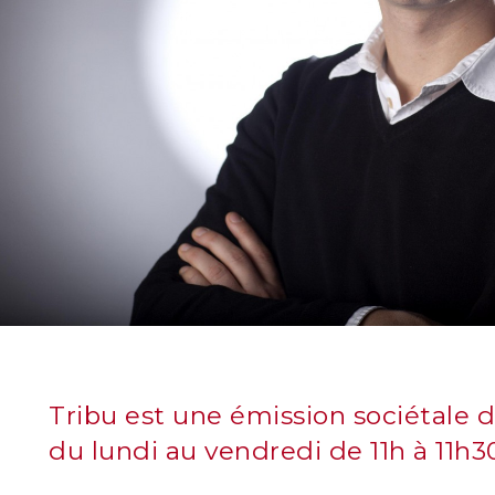
Tribu est une émission sociétale 
du lundi au vendredi de 11h à 11h3