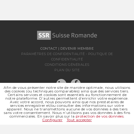
CONTACT
|
DEVENIR MEMBRE
PARAMÈTRES DE CONFIDENTIALITÉ
-
POLITIQUE DE
CONFIDENTIALITÉ
CONDITIONS GÉNÉRALES
PLAN DU SITE
Afin de vous présenter notre site de manière optimale, nous utilisons
des cookies (ou techniques comparables) ainsi que des services tiers.
Certains services et cookies sont essentiels au fonctionnement de
notre plateforme. D’autres permettent d’enrichir votre expérience.
Avec votre accord, nous pouvons ainsi que nos prestataires de
services enregistrer et/ou consulter des informations sur votre
appareil. Nous ne transmettons aucune de vos données à des tiers
sans votre consentement. Nous n’utilisons pas vos données à des fins
SSR SUISSE ROMANDE
commerciales. En savoir plus sur la
protection de vos données
.
SOCIÉTÉ RÉGIONALE DE
Configurer
Tout accepter