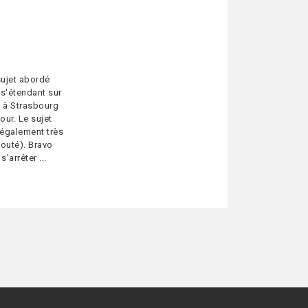
sujet abordé
s'étendant sur
H à Strasbourg
our. Le sujet
 également très
couté). Bravo
'arrêter ...