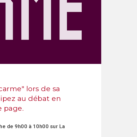
carme" lors de sa
cipez au débat en
e page.
che de 9h00 à 10h00 sur La