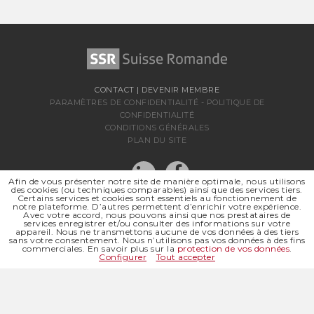
CONTACT
|
DEVENIR MEMBRE
PARAMÈTRES DE CONFIDENTIALITÉ
-
POLITIQUE DE
CONFIDENTIALITÉ
CONDITIONS GÉNÉRALES
PLAN DU SITE
Afin de vous présenter notre site de manière optimale, nous utilisons
des cookies (ou techniques comparables) ainsi que des services tiers.
Certains services et cookies sont essentiels au fonctionnement de
notre plateforme. D’autres permettent d’enrichir votre expérience.
Avec votre accord, nous pouvons ainsi que nos prestataires de
services enregistrer et/ou consulter des informations sur votre
appareil. Nous ne transmettons aucune de vos données à des tiers
sans votre consentement. Nous n’utilisons pas vos données à des fins
SSR SUISSE ROMANDE
commerciales. En savoir plus sur la
protection de vos données
.
SOCIÉTÉ RÉGIONALE DE
Configurer
Tout accepter