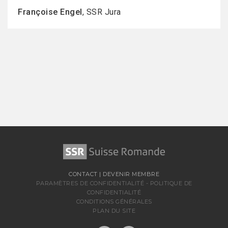
Françoise Engel
, SSR Jura
CONTACT
|
DEVENIR MEMBRE
PARAMÈTRES DE CONFIDENTIALITÉ
-
POLITIQUE DE
CONFIDENTIALITÉ
CONDITIONS GÉNÉRALES
PLAN DU SITE