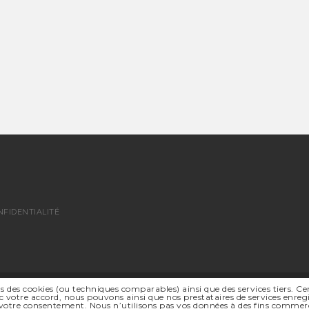
NFIDENTIALITÉ
s des cookies (ou techniques comparables) ainsi que des services tiers. Ce
© 2026 SSR SUISSE ROMANDE - TOUS DROITS RÉSERVÉS
 votre accord, nous pouvons ainsi que nos prestataires de services enregi
SITE INTERNET |
ABOUT BLANK DESIGN OFFICE
votre consentement. Nous n’utilisons pas vos données à des fins commerci