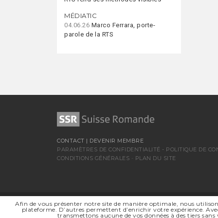
MÉDIATIC
04.06.26
Marco Ferrara, porte-
parole de la RTS
CONTACT
|
DEVENIR MEMBRE
PARAMÈTRES DE CONFIDENTIALITÉ
-
POLITIQUE DE CO
CONDITIONS GÉNÉRALES
-
PLAN DU SITE
Afin de vous présenter notre site de manière optimale, nous utilison
SSR SUISSE ROMANDE
plateforme. D’autres permettent d’enrichir votre expérience. Avec
SOCIÉTÉ RÉGIONALE DE
transmettons aucune de vos données à des tiers sans 