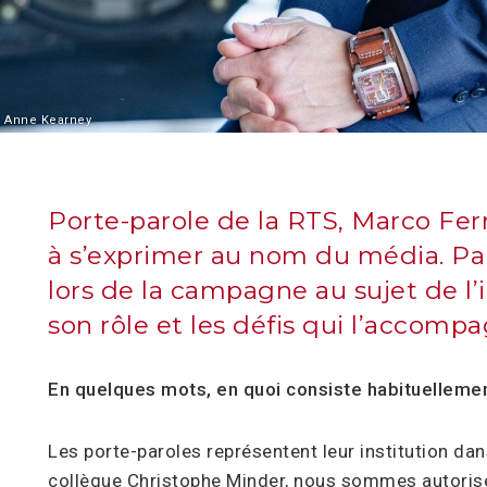
 Anne Kearney
Porte-parole de la RTS, Marco Fe
à s’exprimer au nom du média. Pa
lors de la campagne au sujet de l’i
son rôle et les défis qui l’accomp
En quelques mots, en quoi consiste habituellemen
Les porte-paroles représentent leur institution da
collègue Christophe Minder, nous sommes autoris