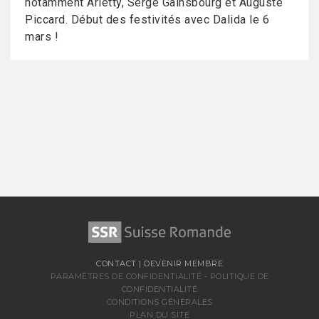
notamment Arletty, Serge Gainsbourg et Auguste
Piccard. Début des festivités avec Dalida le 6
mars !
CONTACT
|
DEVENIR MEMBRE
PARAMÈTRES DE CONFIDENTIALITÉ
-
POLITIQUE DE
CONFIDENTIALITÉ
CONDITIONS GÉNÉRALES
PLAN DU SITE