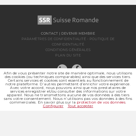
CONTACT
|
DEVENIR MEMBRE
PARAMÈTRES DE CONFIDENTIALITÉ
-
POLITIQUE DE
CONFIDENTIALITÉ
CONDITIONS GÉNÉRALES
PLAN DU SITE
Afin de vous présenter notre site de manière optimale, nous utilisons
des cookies (ou techniques comparables) ainsi que des services tiers.
Certains services et cookies sont essentiels au fonctionnement de
notre plateforme. D’autres permettent d’enrichir votre expérience.
Avec votre accord, nous pouvons ainsi que nos prestataires de
services enregistrer et/ou consulter des informations sur votre
appareil. Nous ne transmettons aucune de vos données à des tiers
sans votre consentement. Nous n’utilisons pas vos données à des fins
SSR SUISSE ROMANDE
commerciales. En savoir plus sur la
protection de vos données
.
SOCIÉTÉ RÉGIONALE DE
Configurer
Tout accepter
© 2026 SSR SUISSE ROMANDE
TOUS DROITS RÉSERVÉS