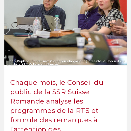
Jean-Raphaël Fontannaz (2e depuis la gauche) préside le Conseil du
public - RTS © Laurent Bleuze
Chaque mois, le Conseil du
public de la SSR Suisse
Romande analyse les
programmes de la RTS et
formule des remarques à
l’attention des