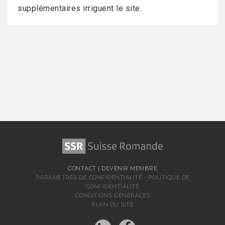
supplémentaires irriguent le site.
CONTACT
|
DEVENIR MEMBRE
PARAMÈTRES DE CONFIDENTIALITÉ
-
POLITIQUE DE
CONFIDENTIALITÉ
CONDITIONS GÉNÉRALES
PLAN DU SITE