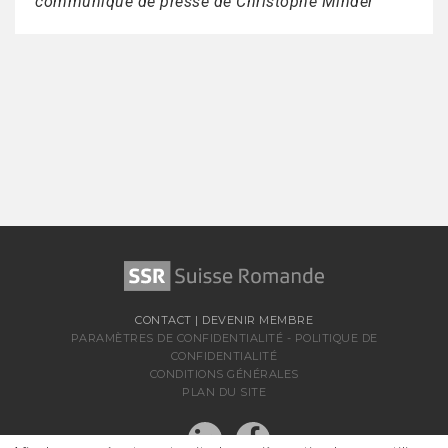
communiqué de presse de Christophe Minder
CONTACT
|
DEVENIR MEMBRE
PARAMÈTRES DE CONFIDENTIALITÉ
-
POLITIQUE DE
CONFIDENTIALITÉ
CONDITIONS GÉNÉRALES
PLAN DU SITE