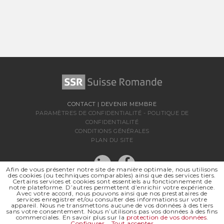
CONTACT
|
DEVENIR MEMBRE
PARAMÈTRES DE CONFIDENTIALITÉ
-
POLITIQUE DE
CONFIDENTIALITÉ
CONDITIONS GÉNÉRALES
PLAN DU SITE
Afin de vous présenter notre site de manière optimale, nous utilisons
des cookies (ou techniques comparables) ainsi que des services tiers.
Certains services et cookies sont essentiels au fonctionnement de
notre plateforme. D’autres permettent d’enrichir votre expérience.
Avec votre accord, nous pouvons ainsi que nos prestataires de
services enregistrer et/ou consulter des informations sur votre
appareil. Nous ne transmettons aucune de vos données à des tiers
sans votre consentement. Nous n’utilisons pas vos données à des fins
SSR SUISSE ROMANDE
commerciales. En savoir plus sur la
protection de vos données
.
SOCIÉTÉ RÉGIONALE DE
Configurer
Tout accepter