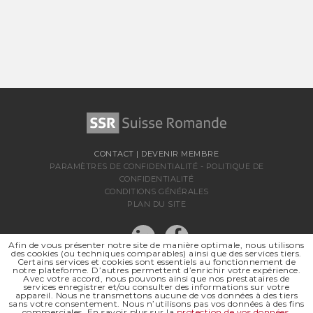
CONTACT
|
DEVENIR MEMBRE
PARAMÈTRES DE CONFIDENTIALITÉ
-
POLITIQUE DE
CONFIDENTIALITÉ
CONDITIONS GÉNÉRALES
PLAN DU SITE
Afin de vous présenter notre site de manière optimale, nous utilisons
des cookies (ou techniques comparables) ainsi que des services tiers.
Certains services et cookies sont essentiels au fonctionnement de
notre plateforme. D’autres permettent d’enrichir votre expérience.
Avec votre accord, nous pouvons ainsi que nos prestataires de
services enregistrer et/ou consulter des informations sur votre
appareil. Nous ne transmettons aucune de vos données à des tiers
sans votre consentement. Nous n’utilisons pas vos données à des fins
SSR SUISSE ROMANDE
commerciales. En savoir plus sur la
protection de vos données
.