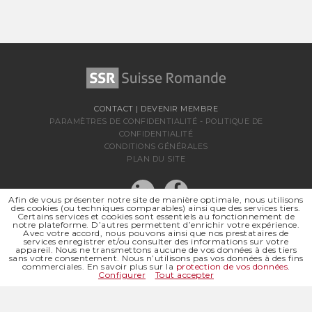
CONTACT
|
DEVENIR MEMBRE
PARAMÈTRES DE CONFIDENTIALITÉ
-
POLITIQUE DE
CONFIDENTIALITÉ
CONDITIONS GÉNÉRALES
PLAN DU SITE
Afin de vous présenter notre site de manière optimale, nous utilisons
des cookies (ou techniques comparables) ainsi que des services tiers.
Certains services et cookies sont essentiels au fonctionnement de
notre plateforme. D’autres permettent d’enrichir votre expérience.
Avec votre accord, nous pouvons ainsi que nos prestataires de
services enregistrer et/ou consulter des informations sur votre
appareil. Nous ne transmettons aucune de vos données à des tiers
sans votre consentement. Nous n’utilisons pas vos données à des fins
SSR SUISSE ROMANDE
commerciales. En savoir plus sur la
protection de vos données
.
SOCIÉTÉ RÉGIONALE DE
Configurer
Tout accepter