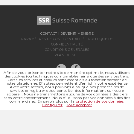
CONTACT
|
DEVENIR MEMBRE
PARAMÈTRES DE CONFIDENTIALITÉ
-
POLITIQUE DE
CONFIDENTIALITÉ
CONDITIONS GÉNÉRALES
PLAN DU SITE
Afin de vous présenter notre site de manière optimale, nous utilisons
des cookies (ou techniques comparables) ainsi que des services tiers.
Certains services et cookies sont essentiels au fonctionnement de
notre plateforme. D’autres permettent d’enrichir votre expérience.
Avec votre accord, nous pouvons ainsi que nos prestataires de
services enregistrer et/ou consulter des informations sur votre
appareil. Nous ne transmettons aucune de vos données à des tiers
sans votre consentement. Nous n’utilisons pas vos données à des fins
SSR SUISSE ROMANDE
commerciales. En savoir plus sur la
protection de vos données
.
SOCIÉTÉ RÉGIONALE DE
Configurer
Tout accepter
© 2026 SSR SUISSE ROMANDE
TOUS DROITS RÉSERVÉS