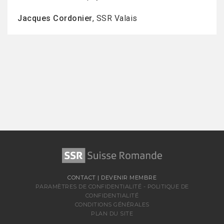
Jacques Cordonier
, SSR Valais
CONTACT
|
DEVENIR MEMBRE
PARAMÈTRES DE CONFIDENTIALITÉ
-
POLITIQUE DE
CONFIDENTIALITÉ
CONDITIONS GÉNÉRALES
PLAN DU SITE