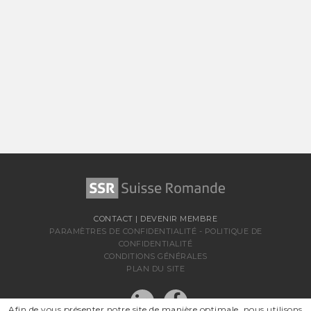
CONTACT
|
DEVENIR MEMBRE
PARAMÈTRES DE CONFIDENTIALITÉ
-
POLITIQUE DE
CONFIDENTIALITÉ
CONDITIONS GÉNÉRALES
PLAN DU SITE
Afin de vous présenter notre site de manière optimale, nous utilisons