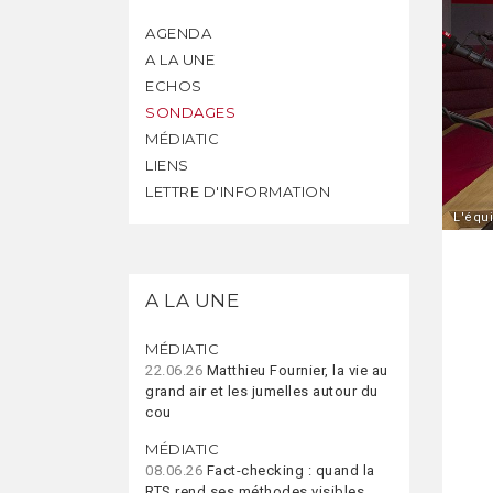
AGENDA
A LA UNE
ECHOS
SONDAGES
MÉDIATIC
LIENS
LETTRE D'INFORMATION
L'équ
A LA UNE
MÉDIATIC
22.06.26
Matthieu Fournier, la vie au
grand air et les jumelles autour du
cou
MÉDIATIC
08.06.26
Fact-checking : quand la
RTS rend ses méthodes visibles