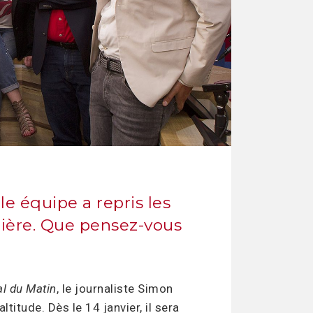
le équipe a repris les
mière. Que pensez-vous
l du Matin
, le journaliste Simon
titude. Dès le 14 janvier, il sera