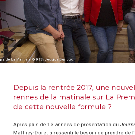
ipe de La Matinale © RTS/Jessica Genoud
Depuis la rentrée 2017, une nouvel
rennes de la matinale sur La Pre
de cette nouvelle formule ?
Après plus de 13 années de présentation du
Journa
Matthey-Doret a ressenti le besoin de prendre de l’al