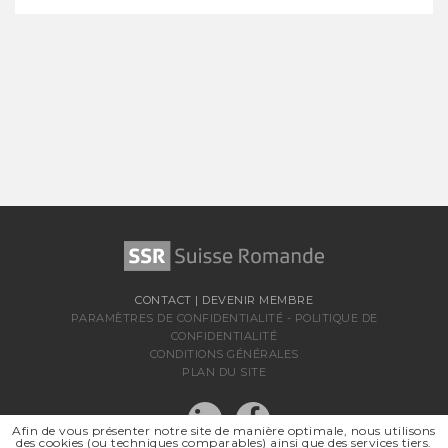
CONTACT
|
DEVENIR MEMBRE
PARAMÈTRES DE CONFIDENTIALITÉ
-
POLITIQUE DE
CONFIDENTIALITÉ
CONDITIONS GÉNÉRALES
PLAN DU SITE
Afin de vous présenter notre site de manière optimale, nous utilisons
des cookies (ou techniques comparables) ainsi que des services tiers.