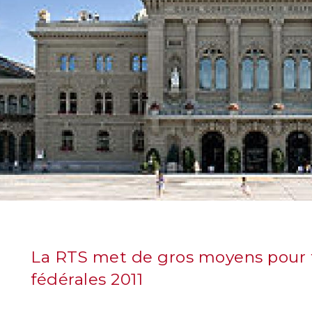
La RTS met de gros moyens pour fa
fédérales 2011