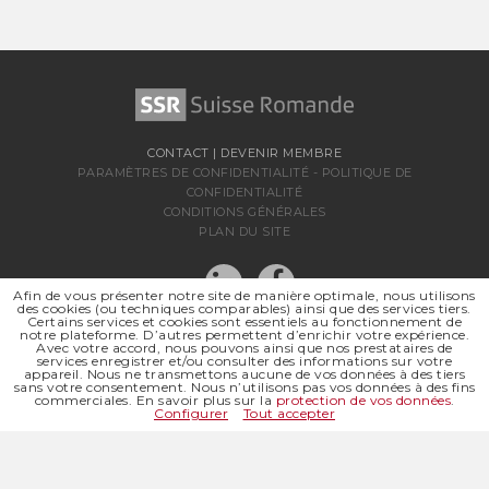
CONTACT
|
DEVENIR MEMBRE
PARAMÈTRES DE CONFIDENTIALITÉ
-
POLITIQUE DE
CONFIDENTIALITÉ
CONDITIONS GÉNÉRALES
PLAN DU SITE
Afin de vous présenter notre site de manière optimale, nous utilisons
des cookies (ou techniques comparables) ainsi que des services tiers.
Certains services et cookies sont essentiels au fonctionnement de
notre plateforme. D’autres permettent d’enrichir votre expérience.
Avec votre accord, nous pouvons ainsi que nos prestataires de
services enregistrer et/ou consulter des informations sur votre
appareil. Nous ne transmettons aucune de vos données à des tiers
sans votre consentement. Nous n’utilisons pas vos données à des fins
SSR SUISSE ROMANDE
commerciales. En savoir plus sur la
protection de vos données
.
SOCIÉTÉ RÉGIONALE DE
Configurer
Tout accepter