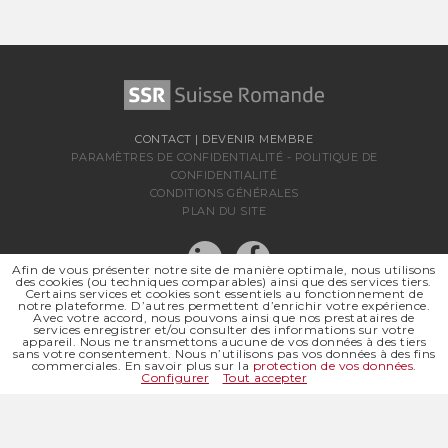
CONTACT
|
DEVENIR MEMBRE
PARAMÈTRES DE CONFIDENTIALITÉ
-
POLITIQUE DE
CONFIDENTIALITÉ
CONDITIONS GÉNÉRALES
PLAN DU SITE
Afin de vous présenter notre site de manière optimale, nous utilisons
des cookies (ou techniques comparables) ainsi que des services tiers.
Certains services et cookies sont essentiels au fonctionnement de
notre plateforme. D’autres permettent d’enrichir votre expérience.
Avec votre accord, nous pouvons ainsi que nos prestataires de
services enregistrer et/ou consulter des informations sur votre
appareil. Nous ne transmettons aucune de vos données à des tiers
sans votre consentement. Nous n’utilisons pas vos données à des fins
SSR SUISSE ROMANDE
commerciales. En savoir plus sur la
protection de vos données
.
SOCIÉTÉ RÉGIONALE DE
Configurer
Tout accepter