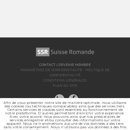
CONTACT
|
DEVENIR MEMBRE
PARAMÈTRES DE CONFIDENTIALITÉ
-
POLITIQUE DE
CONFIDENTIALITÉ
CONDITIONS GÉNÉRALES
PLAN DU SITE
Afin de vous présenter notre site de manière optimale, nous utilisons
des cookies (ou techniques comparables) ainsi que des services tiers.
Certains services et cookies sont essentiels au fonctionnement de
notre plateforme. D’autres permettent d’enrichir votre expérience.
Avec votre accord, nous pouvons ainsi que nos prestataires de
services enregistrer et/ou consulter des informations sur votre
appareil. Nous ne transmettons aucune de vos données à des tiers
sans votre consentement. Nous n’utilisons pas vos données à des fins
SSR SUISSE ROMANDE