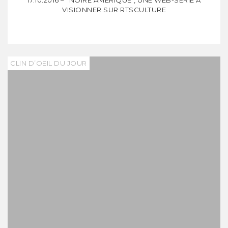
17.10.2016 – "NOIRE AMÉRIQUE", UNE WEB-SÉRIE À
VISIONNER SUR RTSCULTURE
CLIN D’OEIL DU JOUR